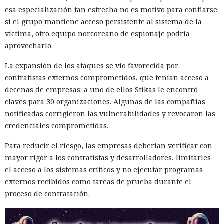
parte de sus componentes es legal y también se usa en
esa especialización tan estrecha no es motivo para confiarse:
tareas legítimas. HUMAN recomienda combinar la detección
si el grupo mantiene acceso persistente al sistema de la
del comportamiento sospechoso y el intercambio de señales
víctima, otro equipo norcoreano de espionaje podría
entre servicios. Requieren un control especial la creación
aprovecharlo.
masiva de cuentas, el secuestro de cuentas y el fraude con
Un hacker engañó a una IA con
tarjetas bancarias.
La expansión de los ataques se vio favorecida por
«es solo una prueba» y ésta
contratistas externos comprometidos, que tenían acceso a
volcó una base de datos ajena
decenas de empresas: a uno de ellos Stikas le encontró
de Telegram.
claves para 30 organizaciones. Algunas de las compañías
notificadas corrigieron las vulnerabilidades y revocaron las
credenciales comprometidas.
11:24 / 09.08.2026
Para reducir el riesgo, las empresas deberían verificar con
mayor rigor a los contratistas y desarrolladores, limitarles
Delincuentes descubren una forma alarmantemente
el acceso a los sistemas críticos y no ejecutar programas
sencilla de convertir chatbots en cómplices de ataques
externos recibidos como tareas de prueba durante el
informáticos.
proceso de contratación.