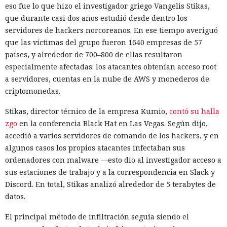
eso fue lo que hizo el investigador griego Vangelis Stikas,
listo de una granja telefónica y desmontó sus partes de
que durante casi dos años estudió desde dentro los
hardware y software. Bastidores con placas económicas de
servidores de hackers norcoreanos. En ese tiempo averiguó
smartphones se venden en los mercados en línea
que las víctimas del grupo fueron 1640 empresas de 57
habituales, los programas de gestión están disponibles
países, y alrededor de 700–800 de ellas resultaron
públicamente y los teléfonos en la nube se pueden alquilar
especialmente afectadas: los atacantes obtenían acceso root
por suscripción. Los proveedores ofrecen tarifas,
a servidores, cuentas en la nube de AWS y monederos de
documentación y soporte, como los servicios SaaS
criptomonedas.
habituales.
Stikas, director técnico de la empresa Kumio,
contó su halla
El acelerador clave fue la IA. En el sistema analizado no
zgo
en la conferencia Black Hat en Las Vegas. Según dijo,
controlaba toda la granja de forma autónoma, sino que
accedió a varios servidores de comando de los hackers, y en
ayudaba a redactar y verificar guiones de automatización en
algunos casos los propios atacantes infectaban sus
lenguaje natural. Ya no es necesario que el operador
ordenadores con malware —esto dio al investigador acceso a
programe el control complejo del navegador por su cuenta.
sus estaciones de trabajo y a la correspondencia en Slack y
Bots de IA individuales son capaces de mantener
Discord. En total, Stikas analizó alrededor de 5 terabytes de
simultáneamente cientos de diálogos en diferentes idiomas
datos.
y filtrar objetivos poco prometedores.
El principal método de infiltración seguía siendo el
Esa infraestructura es apta para estafas románticas y de