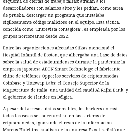
esquema de ofertas de trabajo falsas: atraían a los
inversión, ofertas falsas de trabajos remotos y la gestión
desarrolladores con salarios altos y les pedían, como tarea
masiva de cuentas falsas. En la prueba de HUMAN, perfiles
de prueba, descargar un programa que instalaba
ficticios en servicios de citas recibieron rápidamente
sigilosamente código malicioso en el equipo. Esta táctica,
numerosos mensajes. Los interlocutores intentaron dirigir
conocida como "Entrevista contagiosa", es empleada por los
la comunicación a aplicaciones de mensajería, y un guion
grupos norcoreanos desde 2022.
condujo al registro en una plataforma comercial mediante
un enlace de afiliado.
Entre las organizaciones afectadas Stikas mencionó el
Hospital Infantil de Boston, que albergaba una base de datos
Según los cálculos de HUMAN, una modalidad de puesta en
sobre la salud de estadounidenses durante la pandemia; la
marcha requiere alrededor de $5000 de gastos iniciales y
empresa japonesa AEON Smart Technology; el fabricante
luego aproximadamente $450 al mes. Una opción más
chino de teléfonos Oppo; los servicios de criptomonedas
sencilla prescinde de la compra de equipos, pero cuesta
Coinbase y Uniswap Labs; el Consejo Superior de la
alrededor de $2970 mensuales por los teléfonos en la nube,
Magistratura de Italia; una unidad del saudí Al Rajhi Bank; y
proxies, cuentas, la IA y los servicios de comunicación.
el gobierno de Flandes en Bélgica.
FunFoneFarm designa no a un solo grupo delictivo, sino a
todo un mercado de componentes compatibles.
A pesar del acceso a datos sensibles, los hackers en casi
todos los casos se concentraban en las carteras de
No se puede interrumpir el funcionamiento de un
criptomonedas, ignorando el resto de la información.
ecosistema así con una sola herramienta, ya que la mayor
Marcus Hutchins, analista de la empresa Expel, señaló que