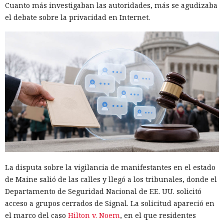
Cuanto más investigaban las autoridades, más se agudizaba
le decían al bot conversacional que controlaban
el debate sobre la privacidad en Internet.
infraestructura verificable, calificaban la actividad como
pruebas o como parte de un programa de recompensas por
errores, o dividían una tarea peligrosa en varias fases que
parecían inofensivas. En varios casos, el modelo accedía tras
esa explicación. Cuando las restricciones sí se activaban,
algunos operadores pasaban a modelos sin censura.
Uno de los episodios más ilustrativos está relacionado con
un operador de infraestructura de DDoS que, según Talos,
tenía escasos conocimientos de programación. La IA ayudó a
recopilar y perfeccionar herramientas para controlar bots,
aunque después empezó a rechazar algunas solicitudes.
Para entonces el operador ya controlaba casi 2000
La disputa sobre la vigilancia de manifestantes en el estado
televisores Android, que potencialmente podían usarse en
de Maine salió de las calles y llegó a los tribunales, donde el
ataques DDoS.
Departamento de Seguridad Nacional de EE. UU. solicitó
Mucho más lejos llegó un operador hispanohablante, que
acceso a grupos cerrados de Signal. La solicitud apareció en
construyó un agente autónomo sobre OpenClaw. Tras los
el marco del caso
Hilton v. Noem
, en el que residentes