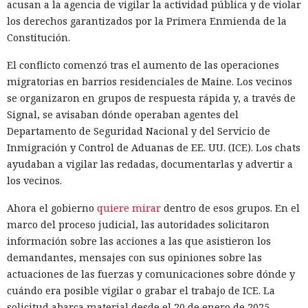
rechazos del modelo protegido, el atacante pasó a un
acusan a la agencia de vigilar la actividad pública y de violar
modelo sin restricciones y automatizó la búsqueda de
los derechos garantizados por la Primera Enmienda de la
vulnerabilidades en las miniaplicaciones de Telegram. En
Constitución.
un caso, el agente volcó una base de datos con más de 1300
El conflicto comenzó tras el aumento de las operaciones
usuarios y cientos de monederos TON, obtuvo el token del
migratorias en barrios residenciales de Maine. Los vecinos
bot de Telegram y preparó la extracción de fondos.
se organizaron en grupos de respuesta rápida y, a través de
Otro operador convirtió materiales públicos sobre
Signal, se avisaban dónde operaban agentes del
React2Shell en un proceso para detectar sistemas
Departamento de Seguridad Nacional y del Servicio de
vulnerables y robar secretos. La IA ayudó a reunir un
Inmigración y Control de Aduanas de EE. UU. (ICE). Los chats
escáner rápido y una cadena para ejecutar comandos,
ayudaban a vigilar las redadas, documentarlas y advertir a
buscar configuraciones, claves y código fuente. La lista
los vecinos.
inicial contenía 9180 hosts, y los materiales asociados
Ahora el gobierno
quiere mirar
dentro de esos grupos. En el
apuntaban al procesamiento de decenas de millones de
marco del proceso judicial, las autoridades solicitaron
URL. Talos encontró datos recopilados de al menos 54
información sobre las acciones a las que asistieron los
objetivos.
demandantes, mensajes con sus opiniones sobre las
Los investigadores atribuyen el resultado no solo a las
actuaciones de las fuerzas y comunicaciones sobre dónde y
capacidades de los modelos sino también a las habilidades
cuándo era posible vigilar o grabar el trabajo de ICE. La
de los operadores. Los novatos obtienen herramientas que
solicitud abarca material desde el 20 de enero de 2025.