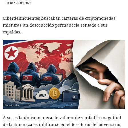
10:18 / 09.08.2026
Ciberdelincuentes buscaban carteras de criptomonedas
mientras un desconocido permanecía sentado a sus
espaldas.
Los esquemas fraudulentos que antes requerían equipos,
habilidades y un gran equipo se ensamblan cada vez más a
partir de servicios prefabricados: especialistas de HUMAN
Security
describieron
el ecosistema FunFoneFarm, donde
granjas telefónicas, dispositivos en la nube y la IA permiten
lanzar estafas masivas como un proyecto de software
corriente. La barrera de entrada se ha reducido a unos
pocos miles de dólares.
A veces la única manera de valorar de verdad la magnitud
de la amenaza es infiltrarse en el territorio del adversario;
El equipo de investigación de la compañía compró un kit