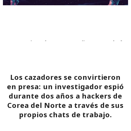
La mujer de tus sueños resultó
ser una IA: los chatbots invaden
las plataformas de citas y
buscan víctimas.
Los cazadores se convirtieron
en presa: un investigador espió
12:16 / 09.08.2026
durante dos años a hackers de
Corea del Norte a través de sus
Por $3.000 al mes, estafadores contratan en la nube una
propios chats de trabajo.
plataforma "llave en mano" para estafar