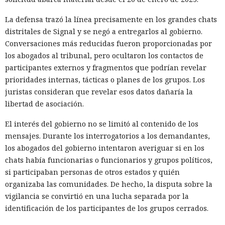
funcionan pero son inestables, mientras que los atacantes
La defensa trazó la línea precisamente en los grandes chats
preparados amplían notablemente sus capacidades gracias
distritales de Signal y se negó a entregarlos al gobierno.
a la IA. La empresa aconseja prepararse para un aumento
Conversaciones más reducidas fueron proporcionadas por
en el número de vulnerabilidades e incidentes y usar
los abogados al tribunal, pero ocultaron los contactos de
herramientas con agentes en el SOC (centro de operaciones
participantes externos y fragmentos que podrían revelar
de seguridad) para identificar más rápidamente señales
prioridades internas, tácticas o planes de los grupos. Los
significativas.
juristas consideran que revelar esos datos dañaría la
libertad de asociación.
El interés del gobierno no se limitó al contenido de los
mensajes. Durante los interrogatorios a los demandantes,
los abogados del gobierno intentaron averiguar si en los
chats había funcionarias o funcionarios y grupos políticos,
si participaban personas de otros estados y quién
organizaba las comunidades. De hecho, la disputa sobre la
vigilancia se convirtió en una lucha separada por la
identificación de los participantes de los grupos cerrados.