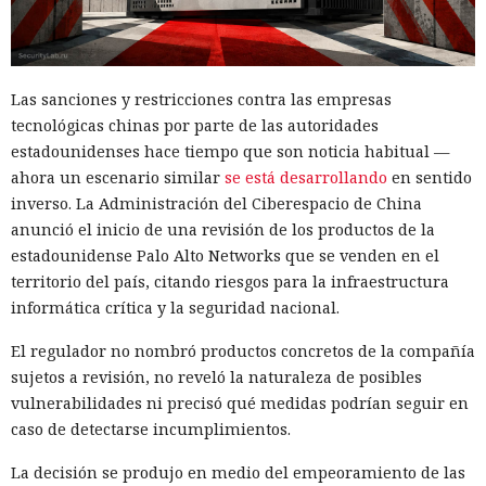
a todos tus contactos
Las sanciones y restricciones contra las empresas
13:36 / 07.08.2026
tecnológicas chinas por parte de las autoridades
estadounidenses hace tiempo que son noticia habitual —
Un comando oculto en hebreo eludió la seguridad de Atlas y
ahora un escenario similar
se está desarrollando
en sentido
otros navegadores con IA.
inverso. La Administración del Ciberespacio de China
anunció el inicio de una revisión de los productos de la
estadounidense Palo Alto Networks que se venden en el
territorio del país, citando riesgos para la infraestructura
informática crítica y la seguridad nacional.
El regulador no nombró productos concretos de la compañía
sujetos a revisión, no reveló la naturaleza de posibles
vulnerabilidades ni precisó qué medidas podrían seguir en
caso de detectarse incumplimientos.
La decisión se produjo en medio del empeoramiento de las