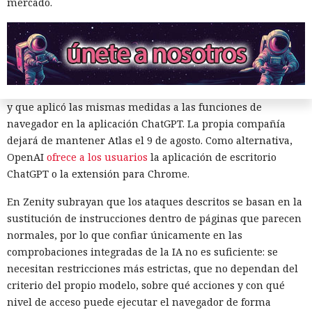
mercado.
alrededor de veinte fallos que permiten acceder a archivos
en el equipo, a gestores de contraseñas y al historial del
navegador.
Zenity comunicó los hallazgos a OpenAI ya en enero. La
compañía confirmó que luego reforzó la protección de Atlas
y que aplicó las mismas medidas a las funciones de
navegador en la aplicación ChatGPT. La propia compañía
dejará de mantener Atlas el 9 de agosto. Como alternativa,
OpenAI
ofrece a los usuarios
la aplicación de escritorio
ChatGPT o la extensión para Chrome.
Era demasiado pronto para dar
En Zenity subrayan que los ataques descritos se basan en la
sustitución de instrucciones dentro de páginas que parecen
por muerto a Next.js: la versión
normales, por lo que confiar únicamente en las
16.3 pulveriza los récords de
comprobaciones integradas de la IA no es suficiente: se
rendimiento.
necesitan restricciones más estrictas, que no dependan del
criterio del propio modelo, sobre qué acciones y con qué
nivel de acceso puede ejecutar el navegador de forma