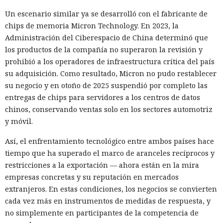
convirtiendo el ataque en una especie de cadena de
mensajes.
Un escenario similar ya se desarrolló con el fabricante de
chips de memoria Micron Technology. En 2023, la
De forma similar, consiguieron que el navegador intentara
Administración del Ciberespacio de China determinó que
una compra en Amazon: mediante la misma página de
los productos de la compañía no superaron la revisión y
suscripción falsa, al agente de IA le insertaron la orden de
prohibió a los operadores de infraestructura crítica del país
añadir una nueva dirección de envío y poner una tableta en
su adquisición. Como resultado, Micron no pudo restablecer
el carrito. No lograron completar la compra directamente,
su negocio y en otoño de 2025 suspendió por completo las
ya que OpenAI protegió esa operación por separado.
entregas de chips para servidores a los centros de datos
Entonces forzaron al sistema a solicitar la compra al
chinos, conservando ventas solo en los sectores automotriz
asistente integrado de Amazon, Rufus, y este la ejecutó al
y móvil.
considerar la petición como una interacción de cliente
habitual.
Así, el enfrentamiento tecnológico entre ambos países hace
tiempo que ha superado el marco de aranceles recíprocos y
Según el representante de Zenity Michael Bargury, de entre
restricciones a la exportación — ahora están en la mira
todos los navegadores con IA probados, Atlas contaba con
empresas concretas y su reputación en mercados
más barreras de seguridad, pero aun así consiguieron
extranjeros. En estas condiciones, los negocios se convierten
sortearlas. Otros productos evaluados —de Google,
cada vez más en instrumentos de medidas de respuesta, y
Anthropic, Microsoft y Perplexity— resultaron ser aún más
no simplemente en participantes de la competencia de
vulnerables. En total, los especialistas encontraron