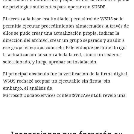
de privilegios suficientes para operar con SUSDB.
El acceso a la base era limitado, pero al rol de WSUS se le
permitía ejecutar procedimientos almacenados. A través de
ellos se pudo crear una actualización propia, indicar la
dirección del archivo, crear un grupo separado y añadir a
ese grupo el equipo concreto. Este enfoque permite dirigir
la actualización falsa no a toda la red, sino a un sistema
seleccionado, y luego aprobar su instalación.
El principal obstáculo fue la verificación de la firma digital.
WSUS rechazó aceptar un ejecutable sin firma; sin
embargo, el análisis de
Microsoft.UpdateServices.ContentSyncAgent.dll reveló una
excepción en la lógica de comprobación. Para archivos con
la extensión .txt o .esd la verificación del certificado se
omite. En el laboratorio renombraron la carga maliciosa
como Ghost.txt, y WSUS aceptó el archivo.
Inspecciones que forzarán su