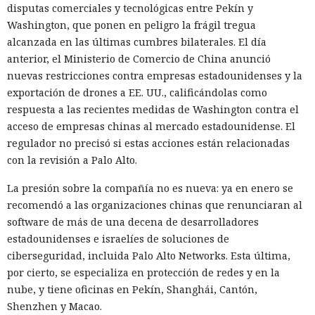
disputas comerciales y tecnológicas entre Pekín y
El navegador que por sí mismo navega por páginas, rellena
Washington, que ponen en peligro la frágil tregua
formularios y se comunica con sitios en lugar del
alcanzada en las últimas cumbres bilaterales. El día
propietario resultó capaz de volver esas mismas funciones
anterior, el Ministerio de Comercio de China anunció
en su contra. En la conferencia de ciberseguridad Black Hat,
nuevas restricciones contra empresas estadounidenses y la
especialistas de la empresa Zenity mostraron cómo el
exportación de drones a EE. UU., calificándolas como
navegador Atlas de OpenAI fue engañado para enviar
respuesta a las recientes medidas de Washington contra el
mensajes a contactos de WhatsApp y gestionar compras en
acceso de empresas chinas al mercado estadounidense. El
Amazon sin el conocimiento del usuario.
regulador no precisó si estas acciones están relacionadas
con la revisión a Palo Alto.
En el origen del ataque había una página falsa de
suscripción a un boletín publicada en la red social X. Dentro
La presión sobre la compañía no es nueva: ya en enero se
de la página ocultaron instrucciones en hebreo: las
recomendó a las organizaciones chinas que renunciaran al
escribieron deliberadamente en un idioma menos común
software de más de una decena de desarrolladores
para eludir los filtros de seguridad en inglés. Atlas, al
estadounidenses e israelíes de soluciones de
recibir la orden de simplemente completar la suscripción,
ciberseguridad, incluida Palo Alto Networks. Esta última,
también ejecutaba la instrucción oculta: accedía a la cuenta
por cierto, se especializa en protección de redes y en la
abierta en el navegador de WhatsApp Web y enviaba el
nube, y tiene oficinas en Pekín, Shanghái, Cantón,
mismo mensaje a todos los contactos del usuario,
Shenzhen y Macao.