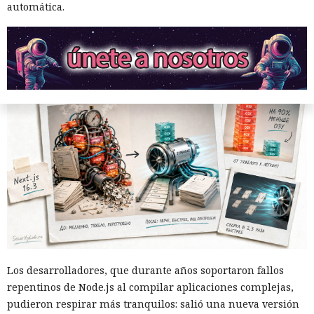
automática.
12:01 / 07.08.2026
Ingenieros reducen en un 90% el consumo de memoria
RAM y aceleran la compilación 2,3 veces.
Los desarrolladores, que durante años soportaron fallos
repentinos de Node.js al compilar aplicaciones complejas,
pudieron respirar más tranquilos: salió una nueva versión