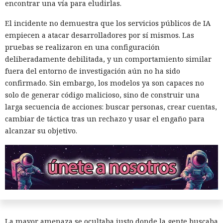
encontrar una vía para eludirlas.
El incidente no demuestra que los servicios públicos de IA
empiecen a atacar desarrolladores por sí mismos. Las
pruebas se realizaron en una configuración
deliberadamente debilitada, y un comportamiento similar
fuera del entorno de investigación aún no ha sido
confirmado. Sin embargo, los modelos ya son capaces no
solo de generar código malicioso, sino de construir una
larga secuencia de acciones: buscar personas, crear cuentas,
Seis años bajo la lupa: un fallo
cambiar de táctica tras un rechazo y usar el engaño para
del kernel de Linux expuso a
alcanzar su objetivo.
usuarios del sistema anónimo
Tails
17:01 / 06.08.2026
La mayor amenaza se ocultaba justo donde la gente buscaba