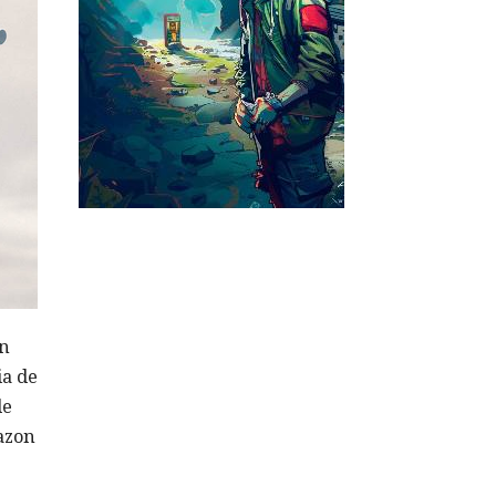
en
ia de
de
azon