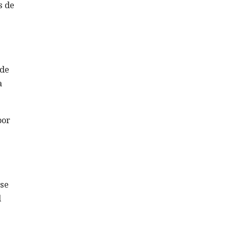
s de
 de
a
por
ase
l