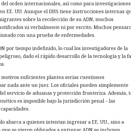
s del orden internacionales, así como para investigaciones
al en EE. UU. Aunque el DHS tiene instrucciones internas q
nmigrantes sobre la recolección de su ADN, muchos
otificados ni verbalmente ni por escrito. Muchos pensar
lacionado con una prueba de enfermedades.
 por tiempo indefinido, lo cual los investigadores de la
igroso, dado el rápido desarrollo de la tecnología y la fa
os.
motivos suficientes plantea serias cuestiones
obar nada ante un juez. Los oficiales pueden simplemente
del servicio de aduanas y protección fronteriza. Además, t
nético es imposible bajo la jurisdicción penal – las
capacidades.
o abarca a quienes intentan ingresar a EE. UU., sino a
s que se vieron obligados a entregar ADN se incluyen