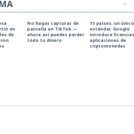
EMA
esa
No hagas capturas de
15 países: un únic
rtió en
pantalla en TikTok —
estándar. Google
les de
ahora así puedes perder
introduce licencia
eron
todo tu dinero
aplicaciones de
os
criptomonedas