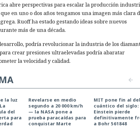
ica abre perspectivas para escalar la producción industri
e que en uno o dos años tengamos una imagen más clara d
 agrega. Ruoff ha estado gestando ideas sobre nuevos
durante más de una década.
 desarrollo, podría revolucionar la industria de los diaman
o para crear presiones ultraelevadas podría abaratar
ometer la velocidad y calidad.
EMA
e la luz
Revelarse en medio
MIT pone fin al de
 La
segundo a 20 000 km/h
cuántico del siglo:
la del
— la NASA pone a
Einstein pierde
erta para
prueba paracaídas para
definitivamente f
erdad
conquistar Marte
a Bohr 561848