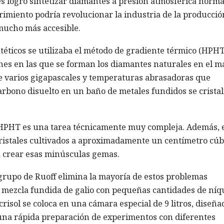
s logró sintetizar diamantes a presión atmosférica norma
rimiento podría revolucionar la industria de la producció
mucho más accesible.
téticos se utilizaba el método de gradiente térmico (HPH
iones en las que se forman los diamantes naturales en el m
de varios gigapascales y temperaturas abrasadoras que
carbono disuelto en un baño de metales fundidos se cristal
HPHT es una tarea técnicamente muy compleja. Además, 
ristales cultivados a aproximadamente un centímetro cúb
a crear esas minúsculas gemas.
 grupo de Ruoff elimina la mayoría de estos problemas
 mezcla fundida de galio con pequeñas cantidades de níqu
l crisol se coloca en una cámara especial de 9 litros, diseña
una rápida preparación de experimentos con diferentes