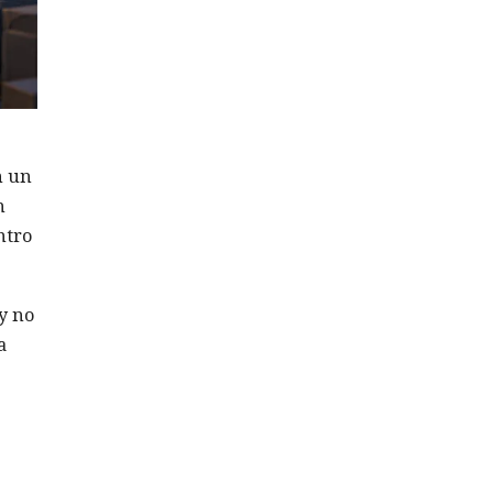
n un
n
ntro
y no
a