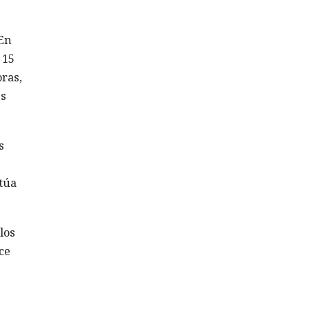
 En
 15
oras,
es
s
ctúa
los
ce