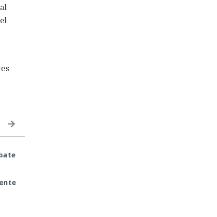
al
el
tes
bate
¿Una estrella? ¿Un
1,1 mm en cerebro viv
púlsar? No. Es algo
MIT bate todos los
completamente
récords de penetració
rente
distinto. Y nos guiña
sin bisturí
desde las
profundidades del
cosmos