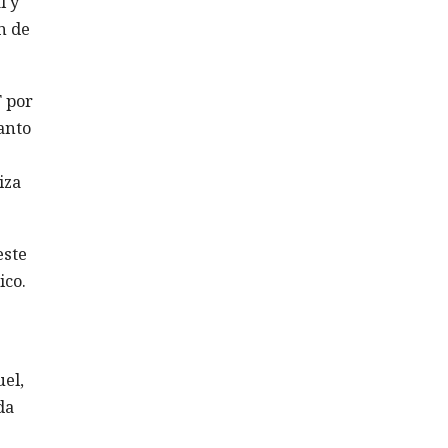
l y
n de
T por
anto
iza
este
ico.
el,
da