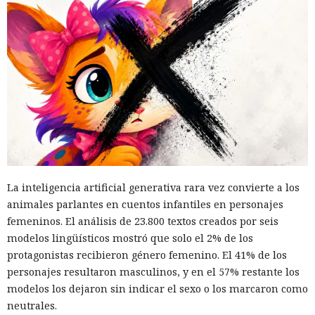
El canadiense Connor Riley Muka ganó dinero durante
muchos meses con datos robados de otras personas, antes
de ser detenido y entregado a la justicia estadounidense por
La inteligencia artificial generativa rara vez convierte a los
uno de los mayores hackeos de los últimos años — ataque a
animales parlantes en cuentos infantiles en personajes
la plataforma en la nube Snowflake.
femeninos. El análisis de 23.800 textos creados por seis
modelos lingüísticos mostró que solo el 2% de los
Muka, de 26 años, se declaró culpable de cargos de fraude
protagonistas recibieron género femenino. El 41% de los
informático y telefónico, robo agravado de datos personales
personajes resultaron masculinos, y en el 57% restante los
y conspiración en un tribunal federal del estado de
modelos los dejaron sin indicar el sexo o los marcaron como
Washington. Su sentencia se dictará el 27 de octubre; la
neutrales.
pena máxima es de hasta 32 años de prisión.