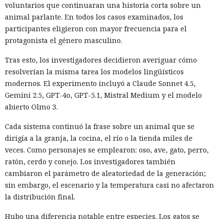
voluntarios que continuaran una historia corta sobre un
empresas exigiendo dinero y amenazando con publicar lo
animal parlante. En todos los casos examinados, los
sustraído. El grupo obtuvo alrededor de 2,5 millones de
participantes eligieron con mayor frecuencia para el
dólares en rescates; además, Muka chantajeó al menos a
protagonista el género masculino.
una víctima de forma reiterada, utilizando datos de un
funcionario público en activo o retirado y de su familia.
Tras esto, los investigadores decidieron averiguar cómo
resolverían la misma tarea los modelos lingüísticos
Otros 495.000 dólares los ganó Muka vendiendo parte de los
modernos. El experimento incluyó a Claude Sonnet 4.5,
datos robados en foros de ciberdelincuencia como
Gemini 2.5, GPT-4o, GPT-5.1, Mistral Medium y el modelo
BreachForums y XSS.is. La investigación estimó el perjuicio
abierto Olmo 3.
total de las empresas afectadas en aproximadamente 9,5
millones de dólares.
Cada sistema continuó la frase sobre un animal que se
dirigía a la granja, la cocina, el río o la tienda miles de
Un agente especial del FBI, Mike Herrington, afirmó que las
veces. Como personajes se emplearon: oso, ave, gato, perro,
acciones de Muka fueron deliberadas y depredadoras, y que
ratón, cerdo y conejo. Los investigadores también
causaron un daño real tanto a las empresas como a
cambiaron el parámetro de aleatoriedad de la generación;
millones de sus clientes.
sin embargo, el escenario y la temperatura casi no afectaron
Tras la divulgación del incidente, Snowflake incorporó al
la distribución final.
equipo de investigación la unidad Mandiant de Google, que
Hubo una diferencia notable entre especies. Los gatos se
no detectó problemas en la seguridad de la propia