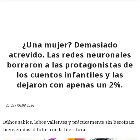
El sonado hackeo a Snowflake
¿Una mujer? Demasiado
no quedó impune: detenido el
atrevido. Las redes neuronales
autor, ya espera sentencia en
borraron a las protagonistas de
una celda.
los cuentos infantiles y las
dejaron con apenas un 2%.
10:34 / 07.08.2026
Hombre podría afrontar hasta 32 años de prisión por filtrar
20:35 / 06.08.2026
secretos de 165 empresas.
Búhos sabios, lobos valientes y prácticamente sin heroínas:
bienvenidos al futuro de la literatura.