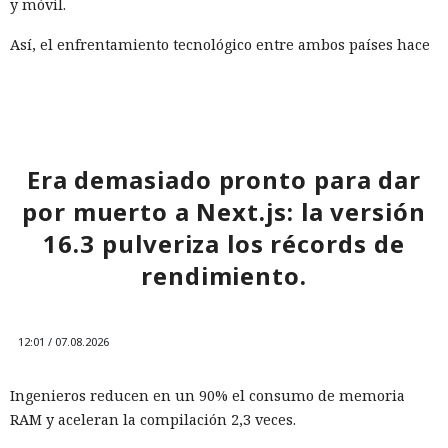
y móvil.
Así, el enfrentamiento tecnológico entre ambos países hace
tiempo que ha superado el marco de aranceles recíprocos y
restricciones a la exportación — ahora están en la mira
empresas concretas y su reputación en mercados
extranjeros. En estas condiciones, los negocios se convierten
cada vez más en instrumentos de medidas de respuesta, y
Era demasiado pronto para dar
no simplemente en participantes de la competencia de
por muerto a Next.js: la versión
mercado.
16.3 pulveriza los récords de
rendimiento.
12:01 / 07.08.2026
Ingenieros reducen en un 90% el consumo de memoria
RAM y aceleran la compilación 2,3 veces.