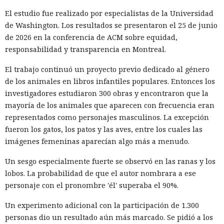
El estudio fue realizado por especialistas de la Universidad
Muka y sus cómplices utilizaron credenciales robadas para
de Washington. Los resultados se presentaron el 25 de junio
acceder a cuentas de Snowflake y robaron información de al
de 2026 en la conferencia de ACM sobre equidad,
menos 165 empresas. Entre las afectadas se encuentran
responsabilidad y transparencia en Montreal.
AT&T, Ticketmaster, Advance Auto Parts, Neiman Marcus,
Santander, LendingTree y uno de los distritos escolares más
El trabajo continuó un proyecto previo dedicado al género
grandes de Estados Unidos.
de los animales en libros infantiles populares. Entonces los
investigadores estudiaron 300 obras y encontraron que la
La magnitud de las filtraciones fue enorme: en el caso de
mayoría de los animales que aparecen con frecuencia eran
AT&T se trató de registros de llamadas y mensajes de más
representados como personajes masculinos. La excepción
de 100 millones de abonados, y el hackeo a Ticketmaster
fueron los gatos, los patos y las aves, entre los cuales las
afectó a alrededor de 560 millones de usuarios.
imágenes femeninas aparecían algo más a menudo.
Según la investigación, los hackeos ocurrieron entre febrero
Un sesgo especialmente fuerte se observó en las ranas y los
y octubre de 2024. Los atacantes accedieron a cuentas
lobos. La probabilidad de que el autor nombrara a ese
bancarias, información financiera, números de registro de
personaje con el pronombre 'él' superaba el 90%.
la Administración para el Control de Drogas, licencias de
conducir, pasaportes y números de seguridad social.
Un experimento adicional con la participación de 1.300
personas dio un resultado aún más marcado. Se pidió a los
Tras robar los datos, los hackers extorsionaban a las