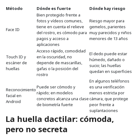
Método
Dónde es fuerte
Dónde hay riesgo
Bien protegido frente a
fotos y vídeos comunes,
Riesgo mayor para
tiene en cuenta el relieve
gemelos, parientes
Face ID
del rostro, es cómodo para
muy parecidos y niños
pagos y acceso a
menores de 13 años
aplicaciones
Acceso rápido, comodidad
El dedo puede estar
Touch ID y
en la oscuridad, no
húmedo, dañado o
escáner de
depende de mascarillas,
sucio; las huellas
huellas
gafas o la posición del
quedan en superficies
rostro
En algunos teléfonos
Puede ser cómodo y
es una verificación
Reconocimiento
rápido; en modelos
menos estricta por
facial en
concretos alcanza una clase
cámara, que protege
Android
de biometría fuerte
peor frente a
suplantaciones
La huella dactilar: cómoda,
pero no secreta