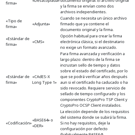
«Desacoplada»
documento original. El archivo original
firma»
y la firma se envían como dos
archivos independientes.
Cuando se necesita un único archivo
«Tipo de
«Adjunta»
firmado que ya contiene el
firma»
documento original y la firma.
Opción habitual para crear la firma
«Estándar de
«CMS»
electrónica clásica, si el destinatario
firma»
no exige un formato avanzado.
Para firma avanzada y verificación a
largo plazo: dentro de la firma se
incrustan sello de tiempo y datos
sobre el estado del certificado, por lo
«Estándar de
«CAdES-X
que se podrá verificar años después
firma»
Long Type 1»
aun si el certificado ha caducado o ha
sido revocado. Requiere servicio de
sellado de tiempo configurado y los
componentes CryptoPro TSP Client y
CryptoPro OCSP Client instalados.
La elección depende de los requisitos
del sistema donde se subirá la firma.
«BASE64» o
«Codificación»
Si no hay requisitos, deje la
«DER»
configuración por defecto
(habitualmente BASE64).