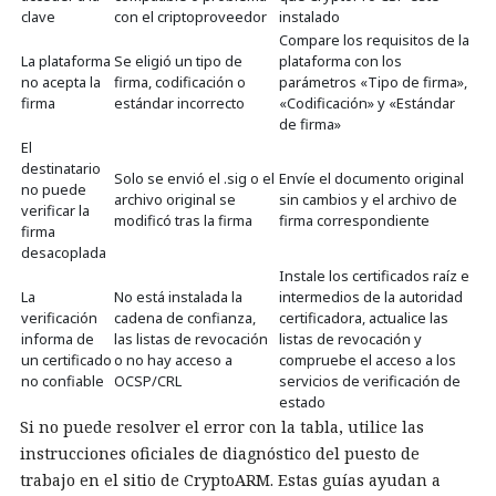
clave
con el criptoproveedor
instalado
Compare los requisitos de la
La plataforma
Se eligió un tipo de
plataforma con los
no acepta la
firma, codificación o
parámetros «Tipo de firma»,
firma
estándar incorrecto
«Codificación» y «Estándar
de firma»
El
destinatario
Solo se envió el .sig o el
Envíe el documento original
no puede
archivo original se
sin cambios y el archivo de
verificar la
modificó tras la firma
firma correspondiente
firma
desacoplada
Instale los certificados raíz e
La
No está instalada la
intermedios de la autoridad
verificación
cadena de confianza,
certificadora, actualice las
informa de
las listas de revocación
listas de revocación y
un certificado
o no hay acceso a
compruebe el acceso a los
no confiable
OCSP/CRL
servicios de verificación de
estado
Si no puede resolver el error con la tabla, utilice las
instrucciones oficiales de diagnóstico del puesto de
trabajo en el sitio de CryptoARM. Estas guías ayudan a