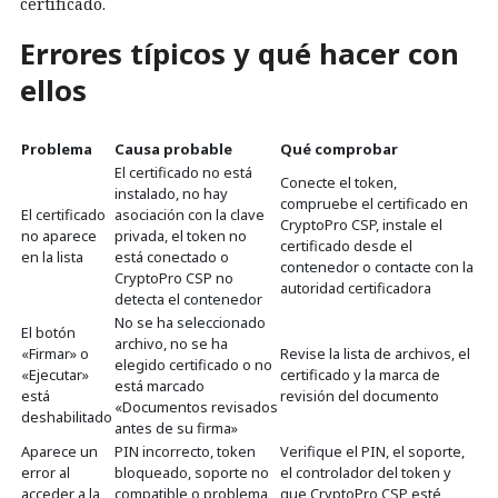
certificado.
Errores típicos y qué hacer con
ellos
Problema
Causa probable
Qué comprobar
El certificado no está
Conecte el token,
instalado, no hay
compruebe el certificado en
El certificado
asociación con la clave
CryptoPro CSP, instale el
no aparece
privada, el token no
certificado desde el
en la lista
está conectado o
contenedor o contacte con la
CryptoPro CSP no
autoridad certificadora
detecta el contenedor
No se ha seleccionado
El botón
archivo, no se ha
«Firmar» o
Revise la lista de archivos, el
elegido certificado o no
«Ejecutar»
certificado y la marca de
está marcado
está
revisión del documento
«Documentos revisados
deshabilitado
antes de su firma»
Aparece un
PIN incorrecto, token
Verifique el PIN, el soporte,
error al
bloqueado, soporte no
el controlador del token y
acceder a la
compatible o problema
que CryptoPro CSP esté