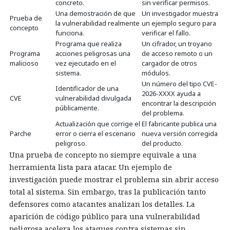
concreto.
sin verificar permisos.
Una demostración de que
Un investigador muestra
Prueba de
la vulnerabilidad realmente
un ejemplo seguro para
concepto
funciona.
verificar el fallo.
Programa que realiza
Un cifrador, un troyano
Programa
acciones peligrosas una
de acceso remoto o un
malicioso
vez ejecutado en el
cargador de otros
sistema.
módulos.
Un número del tipo CVE-
Identificador de una
2026-XXXX ayuda a
CVE
vulnerabilidad divulgada
encontrar la descripción
públicamente.
del problema.
Actualización que corrige el
El fabricante publica una
Parche
error o cierra el escenario
nueva versión corregida
peligroso.
del producto.
Una prueba de concepto no siempre equivale a una
herramienta lista para atacar. Un ejemplo de
investigación puede mostrar el problema sin abrir acceso
total al sistema. Sin embargo, tras la publicación tanto
defensores como atacantes analizan los detalles. La
aparición de código público para una vulnerabilidad
peligrosa acelera los ataques contra sistemas sin