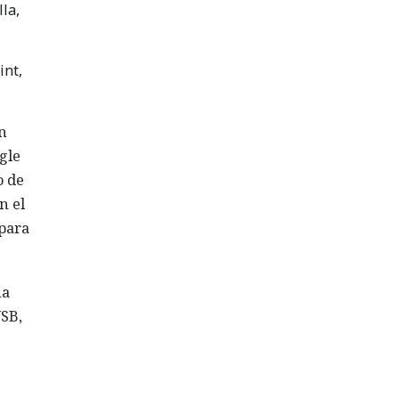
la,
int,
ón
ogle
o de
n el
 para
na
USB,