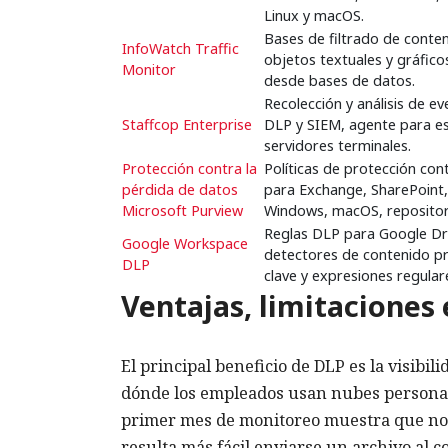
Linux y macOS.
Bases de filtrado de conte
InfoWatch Traffic
objetos textuales y gráfico
Monitor
desde bases de datos.
Recolección y análisis de e
Staffcop Enterprise
DLP y SIEM, agente para es
servidores terminales.
Protección contra la
Políticas de protección con
pérdida de datos
para Exchange, SharePoint
Microsoft Purview
Windows, macOS, repositori
Reglas DLP para Google Dri
Google Workspace
detectores de contenido pr
DLP
clave y expresiones regular
Ventajas, limitaciones
El principal beneficio de DLP es la visibi
dónde los empleados usan nubes personale
primer mes de monitoreo muestra que no h
resulta más fácil enviarse un archivo al c