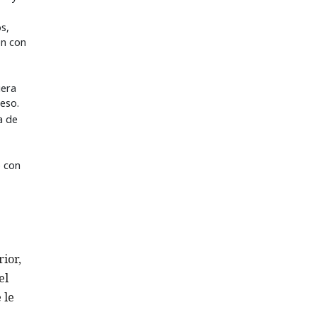
s,
ón con
uera
ceso.
a de
o con
ior,
el
 le