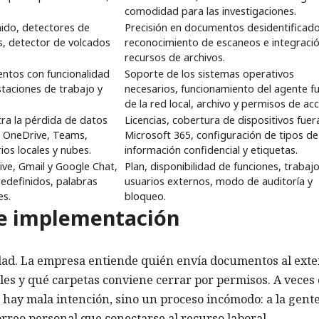
comodidad para las investigaciones.
nido, detectores de
Precisión en documentos desidentificado
s, detector de volcados
reconocimiento de escaneos e integraci
recursos de archivos.
ventos con funcionalidad
Soporte de los sistemas operativos
taciones de trabajo y
necesarios, funcionamiento del agente f
de la red local, archivo y permisos de ac
tra la pérdida de datos
Licencias, cobertura de dispositivos fuer
, OneDrive, Teams,
Microsoft 365, configuración de tipos de
os locales y nubes.
información confidencial y etiquetas.
ve, Gmail y Google Chat,
Plan, disponibilidad de funciones, trabaj
edefinidos, palabras
usuarios externos, modo de auditoría y
es.
bloqueo.
 e implementación
lidad. La empresa entiende quién envía documentos al exter
s y qué carpetas conviene cerrar por permisos. A veces 
ay mala intención, sino un proceso incómodo: a la gente
orreo personal que conectarse al recurso laboral.