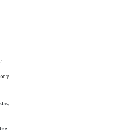
e
or y
stas,
te y