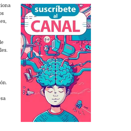
ciona
os
es,
de
les.
ión.
esa