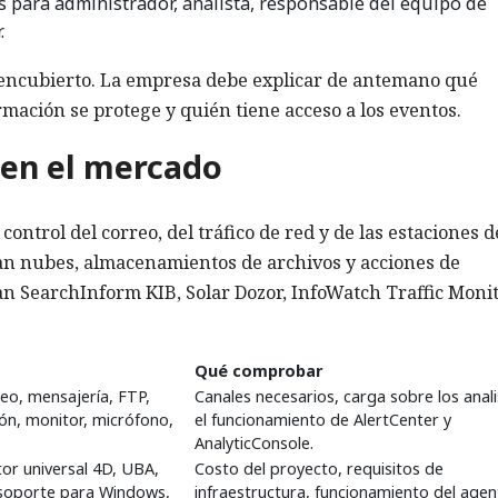
 para administrador, analista, responsable del equipo de
.
encubierto. La empresa debe explicar de antemano qué
rmación se protege y quién tiene acceso a los eventos.
 en el mercado
ontrol del correo, del tráfico de red y de las estaciones d
san nubes, almacenamientos de archivos y acciones de
 SearchInform KIB, Solar Dozor, InfoWatch Traffic Monit
Qué comprobar
eo, mensajería, FTP,
Canales necesarios, carga sobre los anali
ón, monitor, micrófono,
el funcionamiento de AlertCenter y
AnalyticConsole.
or universal 4D, UBA,
Costo del proyecto, requisitos de
soporte para Windows,
infraestructura, funcionamiento del agen