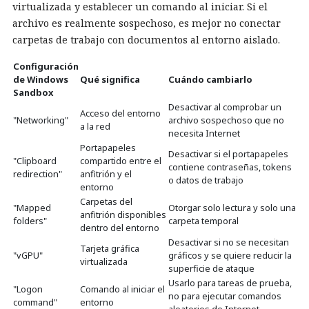
virtualizada y establecer un comando al iniciar. Si el
archivo es realmente sospechoso, es mejor no conectar
carpetas de trabajo con documentos al entorno aislado.
Configuración
de Windows
Qué significa
Cuándo cambiarlo
Sandbox
Desactivar al comprobar un
Acceso del entorno
"Networking"
archivo sospechoso que no
a la red
necesita Internet
Portapapeles
Desactivar si el portapapeles
"Clipboard
compartido entre el
contiene contraseñas, tokens
redirection"
anfitrión y el
o datos de trabajo
entorno
Carpetas del
"Mapped
Otorgar solo lectura y solo una
anfitrión disponibles
folders"
carpeta temporal
dentro del entorno
Desactivar si no se necesitan
Tarjeta gráfica
"vGPU"
gráficos y se quiere reducir la
virtualizada
superficie de ataque
Usarlo para tareas de prueba,
"Logon
Comando al iniciar el
no para ejecutar comandos
command"
entorno
aleatorios de Internet