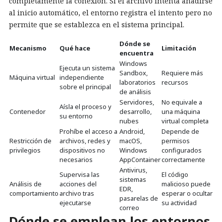
completamente la conexión. Si el archivo intenta añadirse
al inicio automático, el entorno registra el intento pero no
permite que se establezca en el sistema principal.
Dónde se
Mecanismo
Qué hace
Limitación
encuentra
Windows
Ejecuta un sistema
Sandbox,
Requiere más
Máquina virtual
independiente
laboratorios
recursos
sobre el principal
de análisis
Servidores,
No equivale a
Aísla el proceso y
Contenedor
desarrollo,
una máquina
su entorno
nubes
virtual completa
Prohíbe el acceso a
Android,
Depende de
Restricción de
archivos, redes y
macOS,
permisos
privilegios
dispositivos no
Windows
configurados
necesarios
AppContainer
correctamente
Antivirus,
Supervisa las
El código
sistemas
Análisis de
acciones del
malicioso puede
EDR,
comportamiento
archivo tras
esperar o ocultar
pasarelas de
ejecutarse
su actividad
correo
Dónde se emplean los entornos