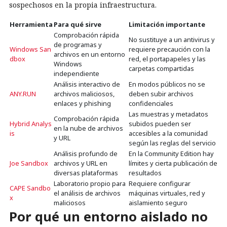
sospechosos en la propia infraestructura.
Herramienta
Para qué sirve
Limitación importante
Comprobación rápida
No sustituye a un antivirus y
de programas y
Windows San
requiere precaución con la
archivos en un entorno
dbox
red, el portapapeles y las
Windows
carpetas compartidas
independiente
Análisis interactivo de
En modos públicos no se
ANY.RUN
archivos maliciosos,
deben subir archivos
enlaces y phishing
confidenciales
Las muestras y metadatos
Comprobación rápida
Hybrid Analys
subidos pueden ser
en la nube de archivos
is
accesibles a la comunidad
y URL
según las reglas del servicio
Análisis profundo de
En la Community Edition hay
Joe Sandbox
archivos y URL en
límites y cierta publicación de
diversas plataformas
resultados
Laboratorio propio para
Requiere configurar
CAPE Sandbo
el análisis de archivos
máquinas virtuales, red y
x
maliciosos
aislamiento seguro
Por qué un entorno aislado no