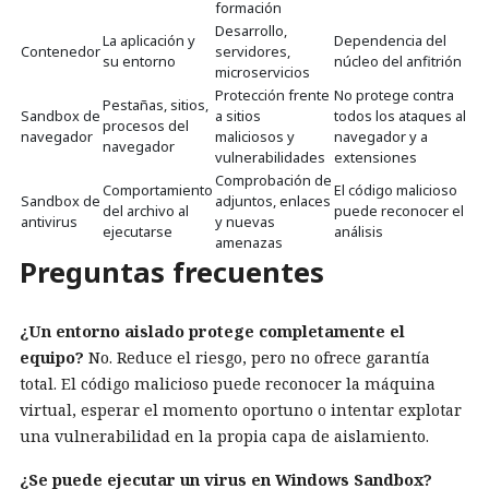
formación
Desarrollo,
La aplicación y
Dependencia del
Contenedor
servidores,
su entorno
núcleo del anfitrión
microservicios
Protección frente
No protege contra
Pestañas, sitios,
Sandbox de
a sitios
todos los ataques al
procesos del
navegador
maliciosos y
navegador y a
navegador
vulnerabilidades
extensiones
Comprobación de
Comportamiento
El código malicioso
Sandbox de
adjuntos, enlaces
del archivo al
puede reconocer el
antivirus
y nuevas
ejecutarse
análisis
amenazas
Preguntas frecuentes
¿Un entorno aislado protege completamente el
equipo?
No. Reduce el riesgo, pero no ofrece garantía
total. El código malicioso puede reconocer la máquina
virtual, esperar el momento oportuno o intentar explotar
una vulnerabilidad en la propia capa de aislamiento.
¿Se puede ejecutar un virus en Windows Sandbox?