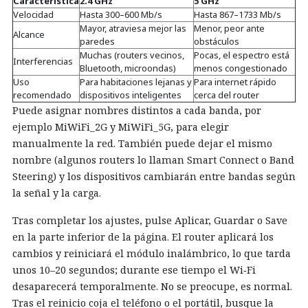
Característica
2.4 GHz
5 GHz
Velocidad
Hasta 300–600 Mb/s
Hasta 867–1733 Mb/s
Mayor, atraviesa mejor las
Menor, peor ante
Alcance
paredes
obstáculos
Muchas (routers vecinos,
Pocas, el espectro está
Interferencias
Bluetooth, microondas)
menos congestionado
Uso
Para habitaciones lejanas y
Para internet rápido
recomendado
dispositivos inteligentes
cerca del router
Puede asignar nombres distintos a cada banda, por
ejemplo MiWiFi_2G y MiWiFi_5G, para elegir
manualmente la red. También puede dejar el mismo
nombre (algunos routers lo llaman Smart Connect o Band
Steering) y los dispositivos cambiarán entre bandas según
la señal y la carga.
Tras completar los ajustes, pulse Aplicar, Guardar o Save
en la parte inferior de la página. El router aplicará los
cambios y reiniciará el módulo inalámbrico, lo que tarda
unos 10–20 segundos; durante ese tiempo el Wi‑Fi
desaparecerá temporalmente. No se preocupe, es normal.
Tras el reinicio coja el teléfono o el portátil, busque la