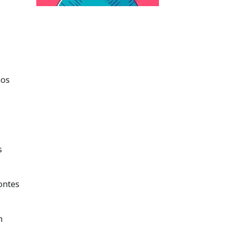
Los
s
ontes
n