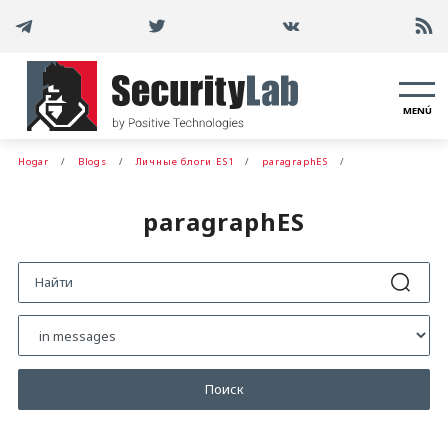
MENÚ
Hogar
Blogs
Личные блоги ES1
paragraphES
paragraphES
Поиск